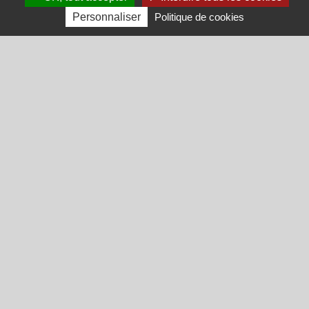
Personnaliser
Politique de cookies
CONTACTEZ-NOUS
Contact
Service après vente pour professionnels
PRODUITS
Pulvérisateurs de jardin
Brumisateurs de jardin