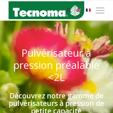
Pulvérisateur à
pression préalable
<2L
Découvrez notre gamme de
pulvérisateurs à pression de
petite capacité