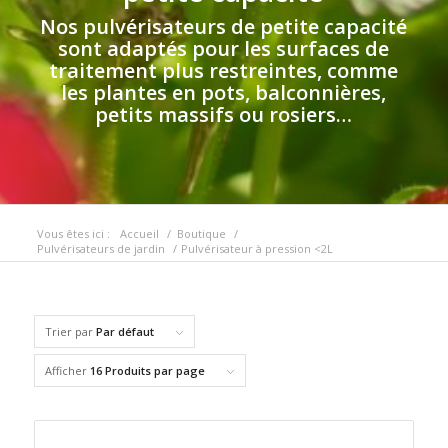
Nos pulvérisateurs de petite capacité
sont adaptés pour les surfaces de
traitement plus restreintes, comme
les plantes en pots, balconnières,
petits massifs ou rosiers…
Vous êtes ici :
Accueil
/
Boutique
/
Pulvérisateurs de jardin
/
Pulvérisateur à pression <2L
Trier par
Par défaut
Afficher
16 Produits par page