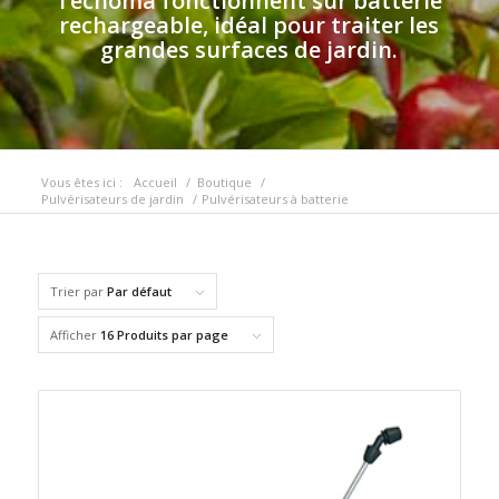
Tecnoma fonctionnent sur batterie
rechargeable, idéal pour traiter les
grandes surfaces de jardin.
Vous êtes ici :
Accueil
/
Boutique
/
Pulvérisateurs de jardin
/
Pulvérisateurs à batterie
Trier par
Par défaut
Afficher
16 Produits par page