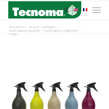
Vous êtes ici :
Accueil
/
Boutique
/
Pulvérisateurs de jardin
/
Pulvérisateurs à gâchette
/
T 0,80 L