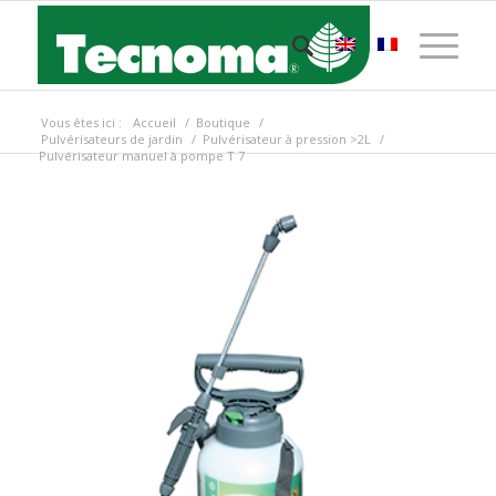
Vous êtes ici :
Accueil
/
Boutique
/
Pulvérisateurs de jardin
/
Pulvérisateur à pression >2L
/
Pulvérisateur manuel à pompe T 7