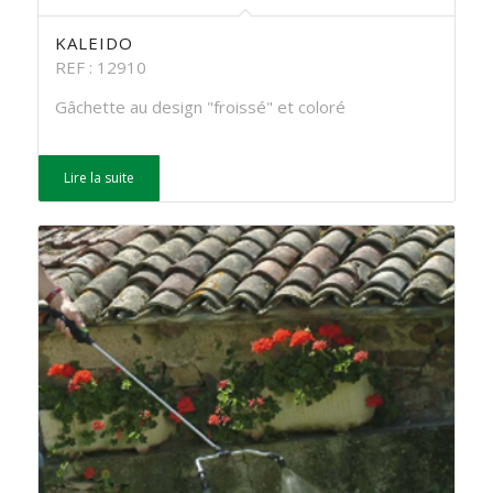
KALEIDO
REF : 12910
Gâchette au design "froissé" et coloré
Lire la suite